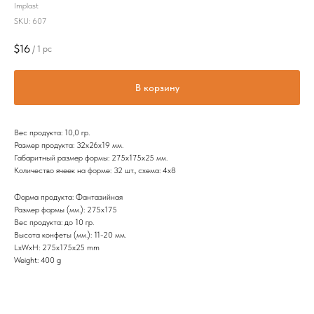
Implast
SKU:
607
$
16
/
1 pc
В корзину
Вес продукта: 10,0 гр.
Размер продукта: 32x26х19 мм.
Габаритный размер формы: 275х175х25 мм.
Количество ячеек на форме: 32 шт., схема: 4х8
Форма продукта: Фантазийная
Размер формы (мм.): 275х175
Вес продукта: до 10 гр.
Высота конфеты (мм.): 11-20 мм.
LxWxH: 275x175x25 mm
Weight: 400 g