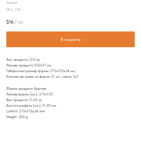
Implast
SKU:
124
$
16
/
1 pc
В корзину
Вес продукта: 12,0 гр.
Размер продукта: D32х17 мм.
Габаритный размер формы: 275х135х24 мм.
Количество ячеек на форме: 21 шт., схема: 3х7
Форма продукта: Круглая
Размер формы (мм.): 275х135
Вес продукта: 11-20 гр.
Высота конфеты (мм.): 11-20 мм.
LxWxH: 275x135x24 mm
Weight: 300 g