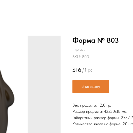
Форма № 803
Implast
SKU:
803
$
16
/
1 pc
В корзину
Вес продукта: 12,0 гр.
Размер продукта: 42x30х18 мм.
Габаритный размер формы: 275х17
Количество ячеек на форме: 20 шт.